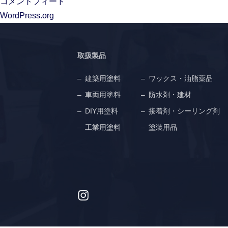
コメントフィード
WordPress.org
取扱製品
建築用塗料
ワックス・油脂薬品
車両用塗料
防水剤・建材
DIY用塗料
接着剤・シーリング剤
工業用塗料
塗装用品