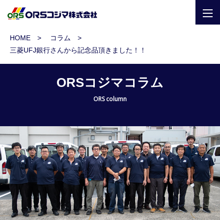
togg
navi
HOME
コラム
三菱UFJ銀行さんから記念品頂きました！！
ORSコジマコラム
ORS column