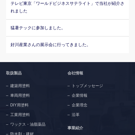
テレビ東京「ワールドビジネスサテライト」で当社が紹介さ
れました
猛暑テックに参加しました。
好川産業さんの展示会に行ってきました。
取扱製品
会社情報
建築用塗料
トップメッセージ
車両用塗料
企業情報
DIY用塗料
企業理念
工業用塗料
沿革
ワックス・油脂薬品
事業紹介
防水剤・建材