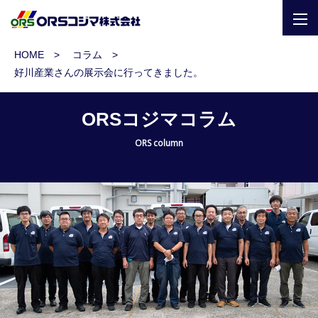
togg
navi
HOME
コラム
好川産業さんの展示会に行ってきました。
ORSコジマコラム
ORS column