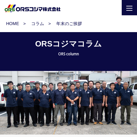
togg
navi
HOME
コラム
年末のご挨拶
ORSコジマコラム
ORS column