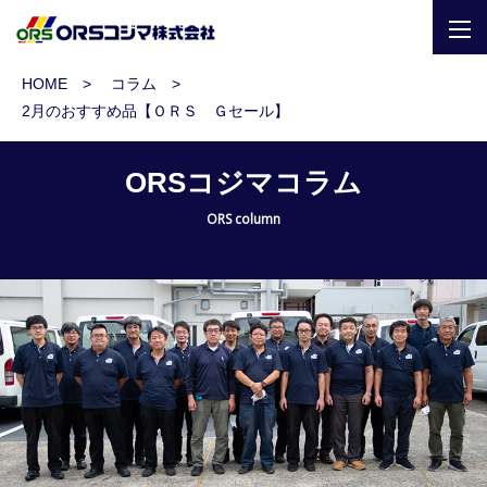
togg
navi
HOME
コラム
2月のおすすめ品【ＯＲＳ Ｇセール】
ORSコジマコラム
ORS column