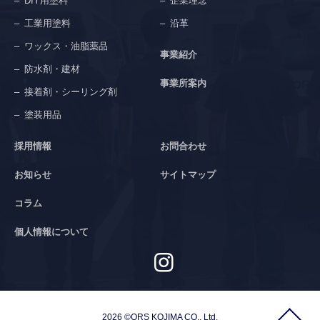
DIY用塗料
企業理念
工業用塗料
沿革
ワックス・油脂薬品
事業紹介
防水剤・建材
事業所案内
接着剤・シーリング剤
塗装用品
採用情報
お問合わせ
お知らせ
サイトマップ
コラム
個人情報について
2026 ©ORS KOJIMA CO., Ltd.