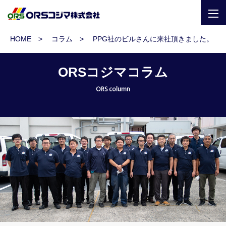
togg
navi
HOME
コラム
PPG社のビルさんに来社頂きました。
ORSコジマコラム
ORS column