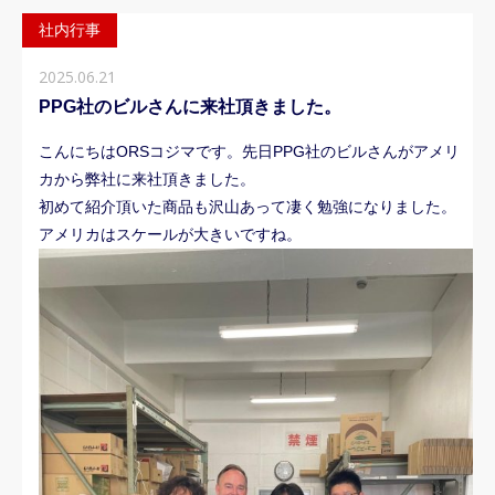
お知らせ
社内行事
2025.06.21
PPG社のビルさんに来社頂きました。
こんにちはORSコジマです。先日PPG社のビルさんがアメリ
カから弊社に来社頂きました。
初めて紹介頂いた商品も沢山あって凄く勉強になりました。
アメリカはスケールが大きいですね。